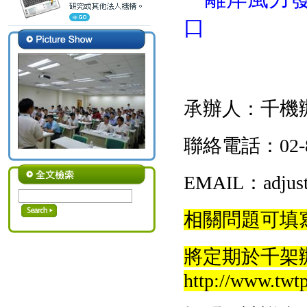
口
承辦人：
千機
聯絡電話：
02
EMAIL：adjust7
相關問題可填寫
將定期於千架
http://www.twtp